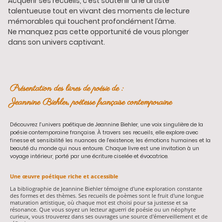
Acquérir ses recueils, c’est soutenir une artiste
talentueuse tout en vivant des moments de lecture
mémorables qui touchent profondément l’âme.
Ne manquez pas cette opportunité de vous plonger
dans son univers captivant.
Présentation des livres de poésie de :
Jeannine Biehler, poétesse française contemporaine
Découvrez l'univers poétique de Jeannine Biehler, une voix singulière de la
poésie contemporaine française. À travers ses recueils, elle explore avec
finesse et sensibilité les nuances de l'existence, les émotions humaines et la
beauté du monde qui nous entoure. Chaque livre est une invitation à un
voyage intérieur, porté par une écriture ciselée et évocatrice.
Une œuvre poétique riche et accessible
La bibliographie de Jeannine Biehler témoigne d'une exploration constante
des formes et des thèmes. Ses recueils de poèmes sont le fruit d'une longue
maturation artistique, où chaque mot est choisi pour sa justesse et sa
résonance. Que vous soyez un lecteur aguerri de poésie ou un néophyte
curieux, vous trouverez dans ses ouvrages une source d'émerveillement et de