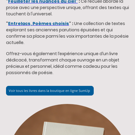
"
Feuilleter les nuances du ciel"
:
Ce recueil aborde la
prose avec une perspective unique, offrant des textes qui
touchent à l'universel.
"
Entrelacs, Poèmes choisis
" :
Une collection de textes
explorant ses anciennes parutions épuisées et qui
confirme sa place parmi les voix importantes de la poésie
actuelle.
Offrez-vous également l’expérience unique d’un livre
dédicacé, transformant chaque ouvrage en un objet
précieux et personnel, idéal comme cadeau pour les
passionnés de poésie.
Voir tous les livres dans la boutique en ligne SumUp