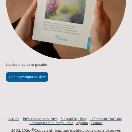
Livraison rapide et gratuite
Voir le descriptif du livre
Accueil
-
Présentation des livres
-
Biographie
- Blog
-
Poèmes sur YouTube
-
Chroniques sur Cherry Radio
-
Agenda
-
Contact
2002/2026 ©Copyright Jeannine Biehler. Tous droits réservés