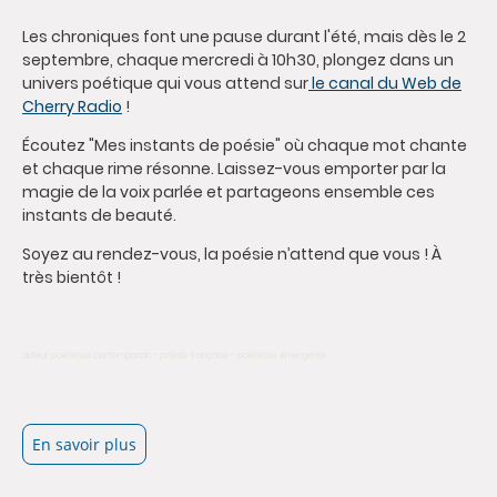
Les chroniques font une pause durant l'été, mais dès le 2
septembre, chaque mercredi à 10h30, plongez dans un
univers poétique qui vous attend sur
le canal du Web de
Cherry Radio
!
Écoutez "Mes instants de poésie" où chaque mot chante
et chaque rime résonne. Laissez-vous emporter par la
magie de la voix parlée et partageons ensemble ces
instants de beauté.
Soyez au rendez-vous, la poésie n’attend que vous ! À
très bientôt !
auteur poétesse contemporain - poésie française - poétesse émergente
En savoir plus