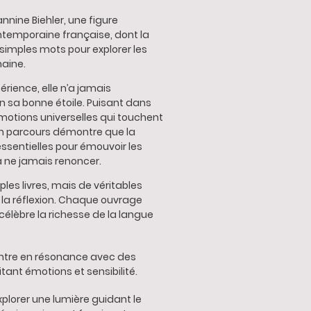
nnine Biehler, une figure
ntemporaine française, dont la
simples mots pour explorer les
maine.
érience, elle n’a jamais
 sa bonne étoile. Puisant dans
motions universelles qui touchent
n parcours démontre que la
essentielles pour émouvoir les
 ne jamais renoncer.
les livres, mais de véritables
à la réflexion. Chaque ouvrage
t célèbre la richesse de la langue
entre en résonance avec des
tant émotions et sensibilité.
xplorer une lumière guidant le