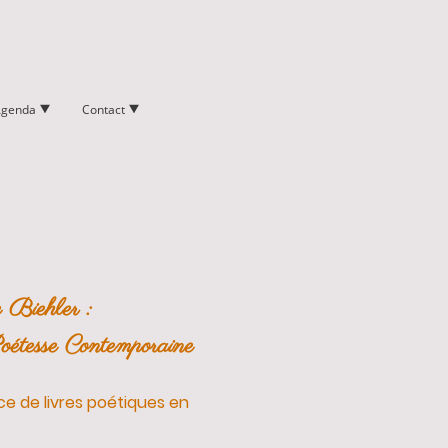
Agenda
Contact
 Biehler :
étesse Contemporaine
ice de livres poétiques en