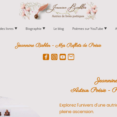
des livres
Biographie
Le blog
Poèmes sur YouTube
Jeannine Biehler - Mes Reflets de Poésie
Jeannine
Auteur Poésie - Po
Explorez l'univers d'une autr
pleine ascension.